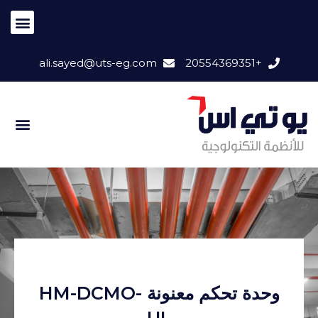
ali.sayed@uts-eg.com
+20554369351
وحدة تحكم معنونة HM-DCMO-
UL