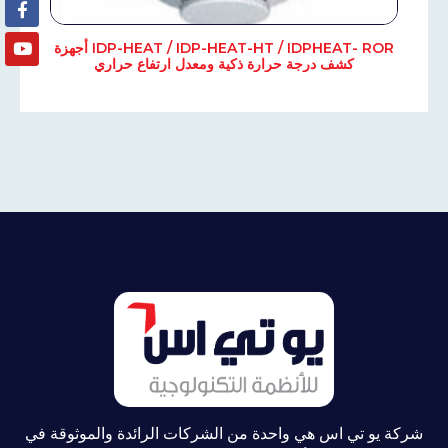
IDP-HEAT / IDP-HEAT-HT / IDPHEAT- ROR أجهزة
كشف درجة حرارة ذكية ومعدل ارتفاع حراري
شركة يو تي اس هي واحدة من الشركات الرائدة والموثوقة في