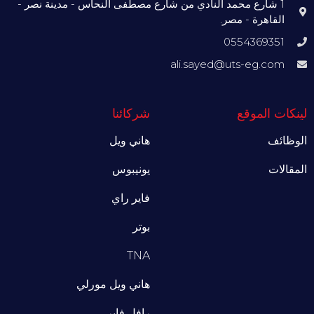
1 شارع محمد النادي من شارع مصطفى النحاس - مدينة نصر -
القاهرة - مصر.
0554369351
ali.sayed@uts-eg.com
لينكات الموقع
شركائنا
الوظائف
هاني ويل
المقالات
يونيبوس
فاير راي
بوتر
TNA
هاني ويل مورلي
رافل فاير