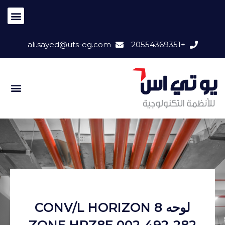
ali.sayed@uts-eg.com
+20554369351
لوحه CONV/L HORIZON 8
ZONE HRZ8E 002-492-282