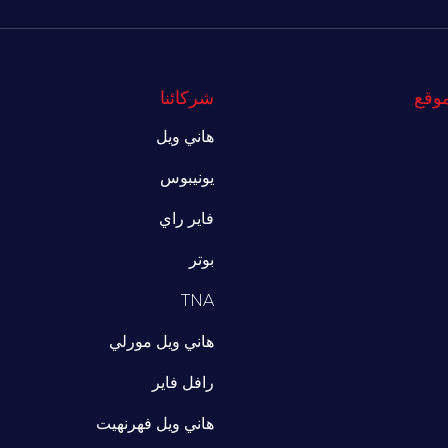
موقع
شركائنا
هاني ويل
يونيبوس
فاير راي
بوتر
TNA
هاني ويل مورلي
رافل فاير
هاني ويل فهرنهيت