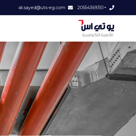
ali.sayed@uts-eg.com
+20554369351