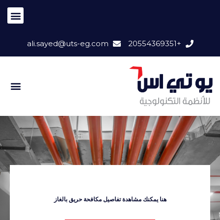
ali.sayed@uts-eg.com
+20554369351
هنا يمكنك مشاهدة تفاصيل مكافحة حريق بالغاز