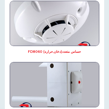
حساس متعدد(دخان,حراره) FD8060