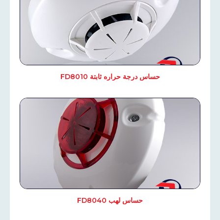
حساس درجة حراره ثابتة FD8010
حساس لهب FD8040