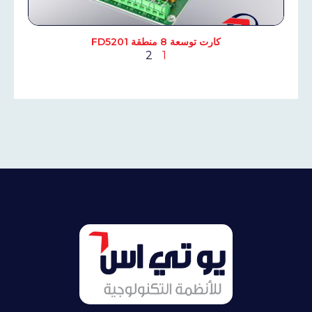
كارت توسعة 8 منطقة FD5201
2
1