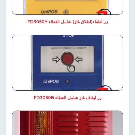
زر اطفاء(اطلاق غاز) شامل الغطاء FD3050Y
زر ايقاف غاز شامل الغطاء FD3050B