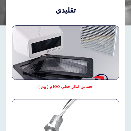
تقليدي
حساس انذار خطى 100م ( بيم )