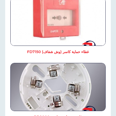
غطاء حماية كاسر (وش شفاف) FD7150