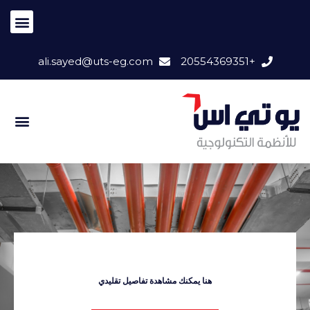
ali.sayed@uts-eg.com
+20554369351
هنا يمكنك مشاهدة تفاصيل تقليدي