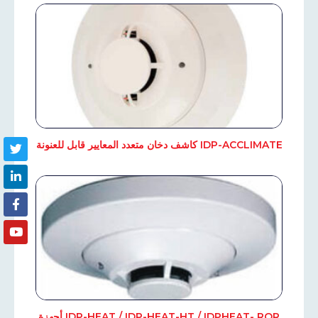
IDP-ACCLIMATE كاشف دخان متعدد المعايير قابل للعنونة
IDP-HEAT / IDP-HEAT-HT / IDPHEAT- ROR أجهزة