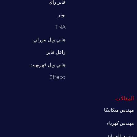
فاير راي
بوتر
TNA
هاني ويل مورلي
رافل فاير
هاني ويل فهرنهيت
Sffeco
المقالات
مهندس ميكانيكا
مهندس كهرباء
منسق الصيانة