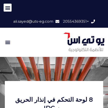
ali.sayed@uts-eg.com
+20554369351
8 لوحة التحكم في إنذار الحريق
من IDC