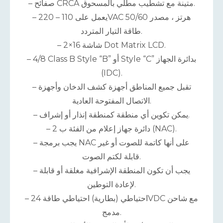
– صفائح CRCA متينة مع تشطيب مطلي بالمسحوق.
– يعمل على 110 – 220VAC 50/60 هرتز ، مصدر
طاقة التيار المتردد.
– شاشة 16×2 Dot Matrix LCD.
– 4/8 Class B Style “B” أو Style “C” بدائرة الجهاز
(IDC).
– تقبل جميع المناطق أجهزة كشف الدخان وأجهزة
الاتصال المفتوحة العادية.
– يمكن تكوين أي منطقة كمنطقة إنذار أو إشراف.
– 2 دائرة جهاز إعلام من الفئة ب (NAC).
– يجب برمجة NAC على أنها كاتمة للصوت أو غير
قابلة لكتم الصوت.
– يجب أن تكون المنطقة الإشرافية مغلقة أو قابلة
لإعادة التوطين.
– احتياطي (بطارية) احتياطي طاقة 24VDC مع شاحن
مدمج.