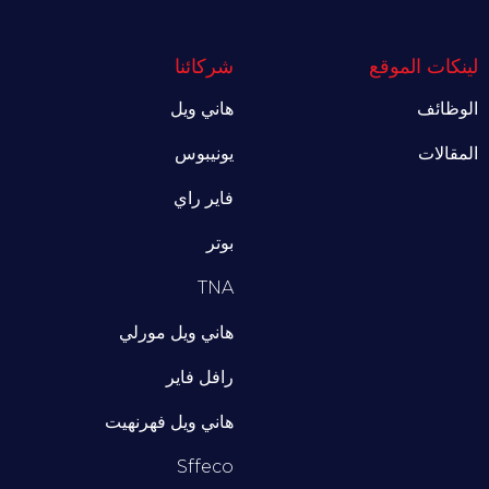
لينكات الموقع
شركائنا
الوظائف
هاني ويل
المقالات
يونيبوس
فاير راي
بوتر
TNA
هاني ويل مورلي
رافل فاير
هاني ويل فهرنهيت
Sffeco