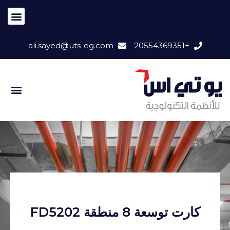
ali.sayed@uts-eg.com
+20554369351
كارت توسعة 8 منطقة FD5202