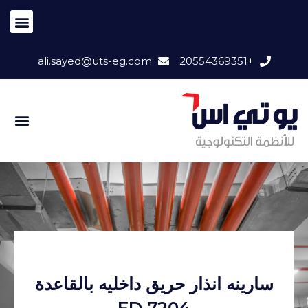
ali.sayed@uts-eg.com
+20554369351
سارينه انذار حريق داخليه بالقاعدة
FD 7204