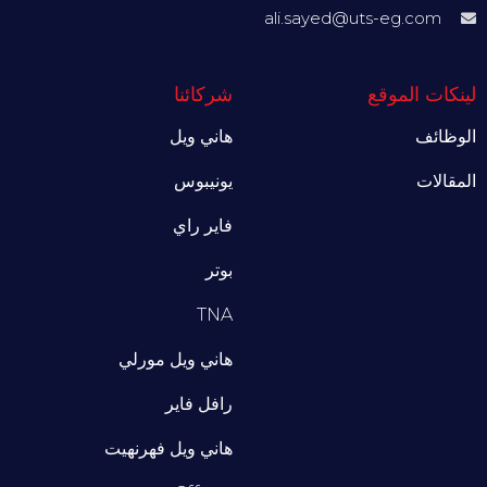
ali.sayed@uts-eg.com
لينكات الموقع
شركائنا
الوظائف
هاني ويل
المقالات
يونيبوس
فاير راي
بوتر
TNA
هاني ويل مورلي
رافل فاير
هاني ويل فهرنهيت