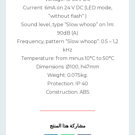
Current: 6mA on 24 V DC (LED mode,
“without flash” )
Sound level, type “Slow whoop” on 1m:
90dB (А)
Frequency, pattern “Slow whoop”: 0.5 – 1,2
kHz
Temperature: from minus 10°С to 50°С
Dimensions: Ø100, h47mm
Weight: 0.075kg.
Protection: IP 40
Construction: ABS
مشاركة هذا المنتج