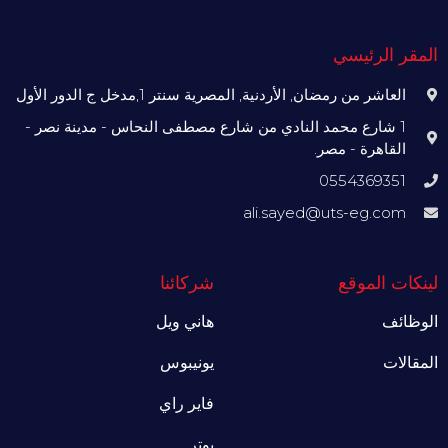
المقر الرئيسي
العاشر من رمضان, الأردنية, المصرية سنتر 1,مدخل ج الدور الأول
1 شارع محمد النادي من شارع مصطفى النحاس - مدينة نصر -
القاهرة - مصر.
0554369351
ali.sayed@uts-eg.com
لينكات الموقع
شركائنا
الوظائف
هاني ويل
المقالات
يونيبوس
فاير راي
بوتر