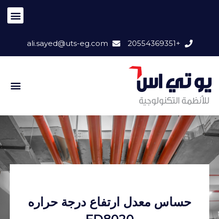
ali.sayed@uts-eg.com
+20554369351
حساس معدل ارتفاع درجة حراره
FD8020