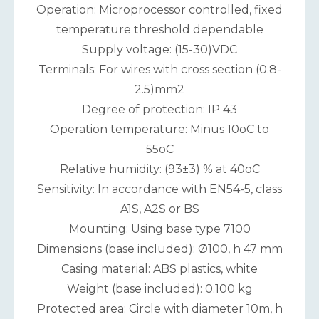
Operation: Microprocessor controlled, fixed
temperature threshold dependable
Supply voltage: (15-30)VDC
Terminals: For wires with cross section (0.8-
2.5)mm2
Degree of protection: IP 43
Operation temperature: Minus 10oC to
55oC
Relative humidity: (93±3) % at 40oC
Sensitivity: In accordance with EN54-5, class
A1S, A2S or BS
Mounting: Using base type 7100
Dimensions (base included): Ø100, h 47 mm
Casing material: ABS plastics, white
Weight (base included): 0.100 kg
Protected area: Circle with diameter 10m, h