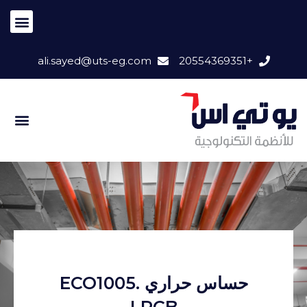
ali.sayed@uts-eg.com
+20554369351
حساس حراري ECO1005.
LPCB