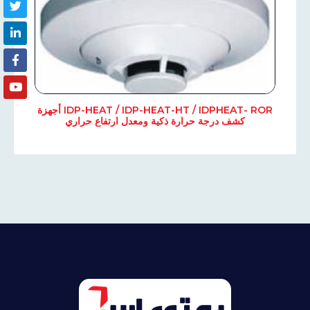
IDP-HEAT / IDP-HEAT-HT / IDPHEAT- ROR أجهزة
كشف درجة حرارة ذكية ومعدل ارتفاع حراري