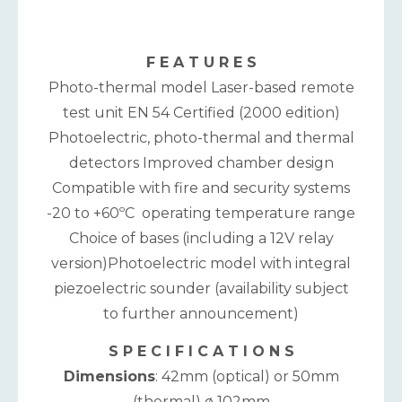
F E A T U R E S
Photo-thermal model Laser-based remote
test unit EN 54 Certified (2000 edition)
Photoelectric, photo-thermal and thermal
detectors Improved chamber design
Compatible with fire and security systems
-20 to +60ºC operating temperature range
Choice of bases (including a 12V relay
version)Photoelectric model with integral
piezoelectric sounder (availability subject
to further announcement)
S P E C I F I C A T I O N S
Dimensions
: 42mm (optical) or 50mm
(thermal) ø 102mm