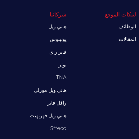
لينكات الموقع
شركائنا
الوظائف
هاني ويل
المقالات
يونيبوس
فاير راي
بوتر
TNA
هاني ويل مورلي
رافل فاير
هاني ويل فهرنهيت
Sffeco