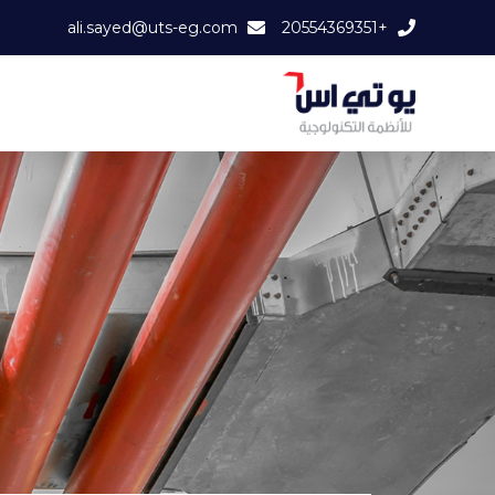
ali.sayed@uts-eg.com
+20554369351