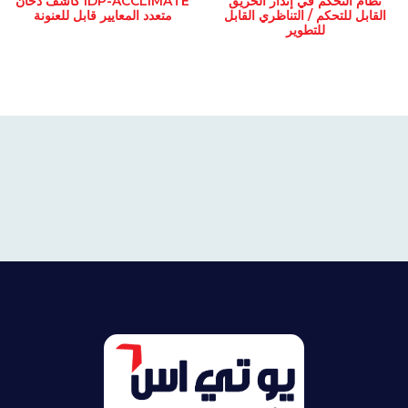
نظام التحكم في إنذار الحريق
IDP-ACCLIMATE كاشف دخان
القابل للتحكم / التناظري القابل
متعدد المعايير قابل للعنونة
للتطوير