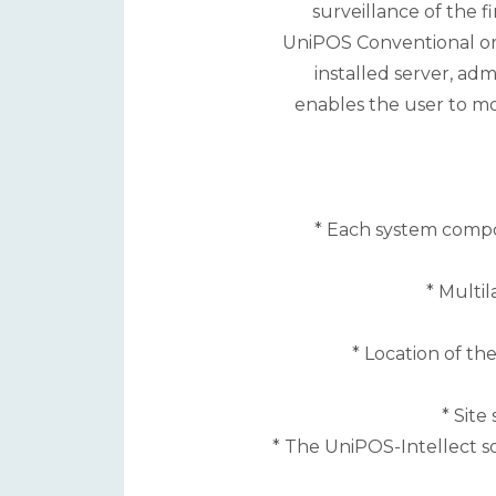
surveillance of the f
UniPOS Conventional or
installed server, ad
enables the user to mon
* Each system compone
* Multi
* Location of th
* Site
* The UniPOS-Intellect s