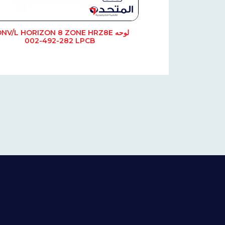
لوحه NV/L HORIZON 8 ZONE HRZ8E
002-492-282 LPCB