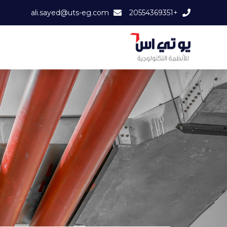
ali.sayed@uts-eg.com
+20554369351