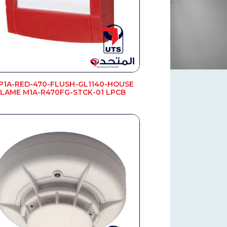
P1A-RED-470-FLUSH-GL1140-HOUSE
LAME M1A-R470FG-STCK-01 LPCB