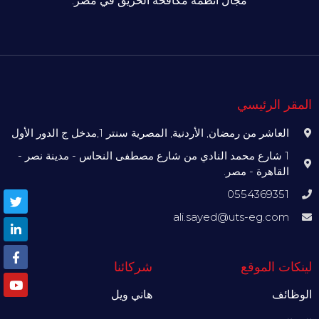
مجال أنظمة مكافحة الحريق في مصر.
المقر الرئيسي
العاشر من رمضان, الأردنية, المصرية سنتر 1,مدخل ج الدور الأول
1 شارع محمد النادي من شارع مصطفى النحاس - مدينة نصر -
القاهرة - مصر.
0554369351
ali.sayed@uts-eg.com
لينكات الموقع
شركائنا
الوظائف
هاني ويل