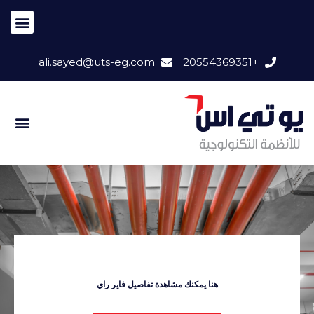
ali.sayed@uts-eg.com
+20554369351
هنا يمكنك مشاهدة تفاصيل فاير راي