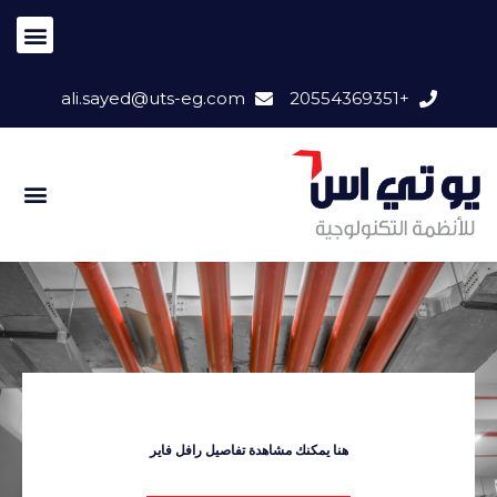
ali.sayed@uts-eg.com
+20554369351
هنا يمكنك مشاهدة تفاصيل رافل فاير