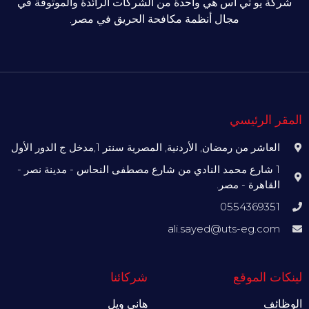
شركة يو تي اس هي واحدة من الشركات الرائدة والموثوقة في
مجال أنظمة مكافحة الحريق في مصر.
المقر الرئيسي
العاشر من رمضان, الأردنية, المصرية سنتر 1,مدخل ج الدور الأول
1 شارع محمد النادي من شارع مصطفى النحاس - مدينة نصر -
القاهرة - مصر.
0554369351
ali.sayed@uts-eg.com
لينكات الموقع
شركائنا
الوظائف
هاني ويل