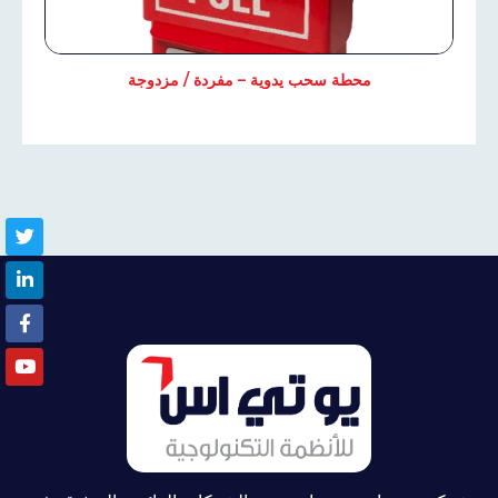
محطة سحب يدوية – مفردة / مزدوجة