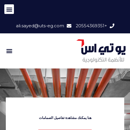
ali.sayed@uts-eg.com
+20554369351
هنا يمكنك مشاهدة تفاصيل الصمامات