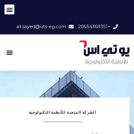
ali.sayed@uts-eg.com
+20554369351
الشركة المتحدة للأنظمة التكنولوجية