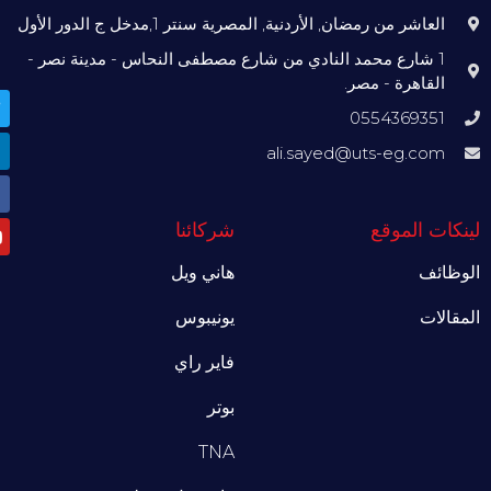
العاشر من رمضان, الأردنية, المصرية سنتر 1,مدخل ج الدور الأول
1 شارع محمد النادي من شارع مصطفى النحاس - مدينة نصر -
القاهرة - مصر.
0554369351
ali.sayed@uts-eg.com
ينكات الموقع
شركائنا
لوظائف
هاني ويل
لمقالات
يونيبوس
فاير راي
بوتر
TNA