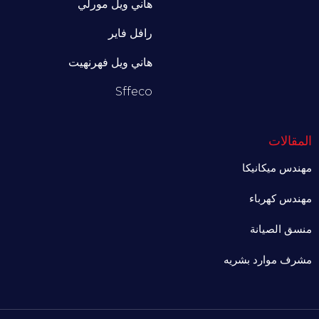
هاني ويل مورلي
رافل فاير
هاني ويل فهرنهيت
Sffeco
لمقالات
هندس ميكانيكا
هندس كهرباء
نسق الصيانة
شرف موارد بشريه