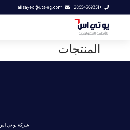
ali.sayed@uts-eg.com
+20554369351
المنتجات
شركة يو تي اس 