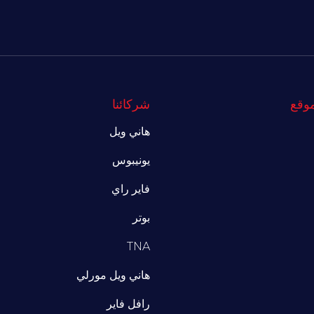
موقع
شركائنا
هاني ويل
يونيبوس
فاير راي
بوتر
TNA
هاني ويل مورلي
رافل فاير